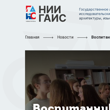
Государственное 
исследовательски
архитектуры, изы
Главная
Новости
Воспитанн
Воспитанни