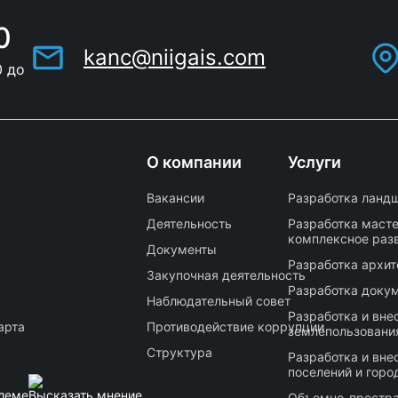
0
kanc@niigais.com
0 до
О компании
Услуги
Вакансии
Разработка ландш
Деятельность
Разработка масте
комплексное раз
Документы
Разработка архи
Закупочная деятельность
Разработка докум
Наблюдательный совет
Разработка и вне
арта
Противодействие коррупции
землепользования
Структура
Разработка и вне
поселений и горо
леме
Высказать мнение
Объемно-простра