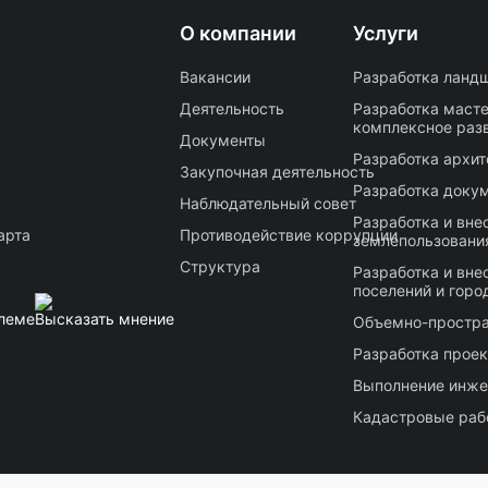
О компании
Услуги
Вакансии
Разработка ландш
Деятельность
Разработка масте
комплексное раз
Документы
Разработка архи
Закупочная деятельность
Разработка докум
Наблюдательный совет
Разработка и вне
арта
Противодействие коррупции
землепользования
Структура
Разработка и вне
поселений и горо
леме
Высказать мнение
Объемно-простра
Разработка проек
Выполнение инже
Кадастровые раб