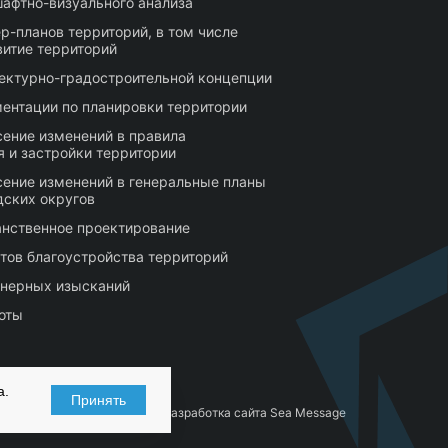
афтно-визуального анализа
р-планов территорий, в том числе
витие территорий
тектурно-градостроительной концепции
ентации по планировки территории
сение изменений в правила
 и застройки территории
сение изменений в генеральные планы
дских округов
нственное проектирование
тов благоустройства территорий
нерных изысканий
оты
а.
Принять
Разработка сайта Sea Message