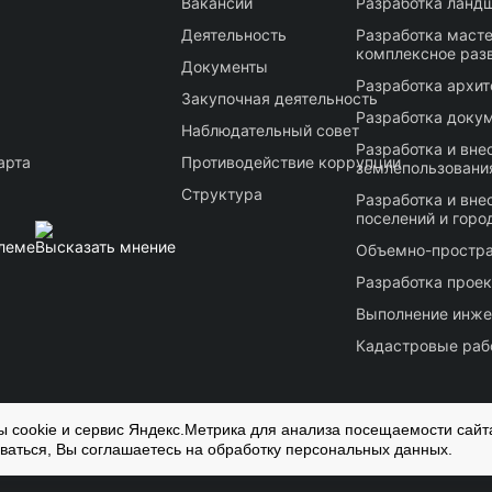
Вакансии
Разработка ландш
Деятельность
Разработка масте
комплексное раз
Документы
Разработка архи
Закупочная деятельность
Разработка докум
Наблюдательный совет
Разработка и вне
арта
Противодействие коррупции
землепользования
Структура
Разработка и вне
поселений и горо
леме
Высказать мнение
Объемно-простра
Разработка проек
Выполнение инже
Кадастровые раб
 cookie и сервис Яндекс.Метрика для анализа посещаемости сайт
ваться, Вы соглашаетесь на обработку персональных данных.
в запрещено
Политика конфиденциальности