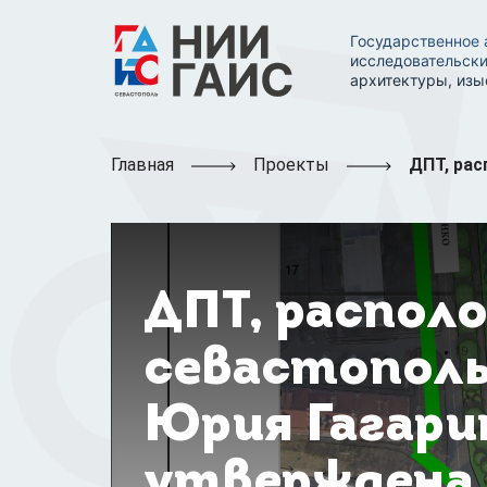
Государственное 
исследовательски
архитектуры, изы
Главная
Проекты
ДПТ, рас
ДПТ, располо
севастополь
Юрия Гагари
утверждена