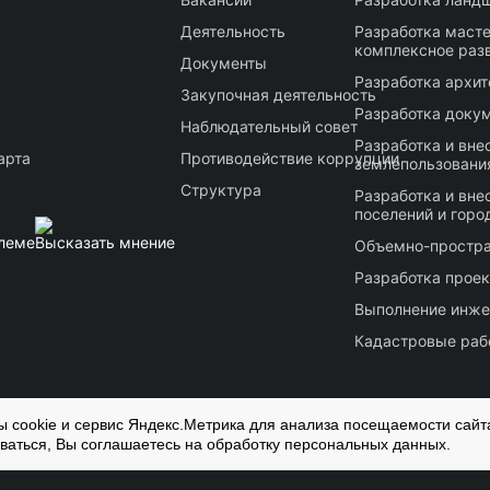
Деятельность
Разработка масте
комплексное раз
Документы
Разработка архи
Закупочная деятельность
Разработка докум
Наблюдательный совет
Разработка и вне
арта
Противодействие коррупции
землепользования
Структура
Разработка и вне
поселений и горо
леме
Высказать мнение
Объемно-простра
Разработка проек
Выполнение инже
Кадастровые раб
 cookie и сервис Яндекс.Метрика для анализа посещаемости сайт
ваться, Вы соглашаетесь на обработку персональных данных.
в запрещено
Политика конфиденциальности