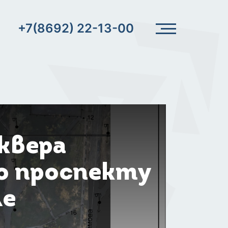
+7(8692) 22-13-00
квера
о проспекту
ле