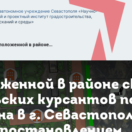
автономное учреждение Севастополя «Научно-
й и проектный институт градостроительства,
сканий и среды»
положенной в районе...
женной в районе с
ских курсантов п
на в г. Севастопо
 постановлением