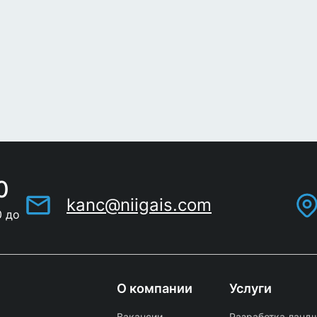
0
kanc@niigais.com
0 до
О компании
Услуги
Вакансии
Разработка ландш