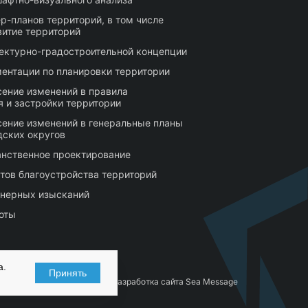
р-планов территорий, в том числе
витие территорий
тектурно-градостроительной концепции
ентации по планировки территории
сение изменений в правила
 и застройки территории
сение изменений в генеральные планы
дских округов
нственное проектирование
тов благоустройства территорий
нерных изысканий
оты
а.
Принять
Разработка сайта Sea Message